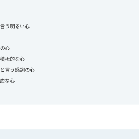
言う明るい心
の心
積極的な心
と言う感謝の心
虚な心